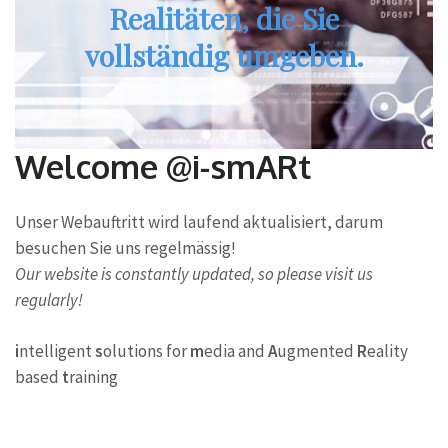
Realitäten, die Sie
vollständig umgeben.
Welcome @i-smARt
Unser Webauftritt wird laufend aktualisiert, darum
besuchen Sie uns regelmässig!
Our website is constantly updated, so please visit us
regularly!
i
ntelligent
s
olutions for
m
edia and
A
ugmented
R
eality
based
t
raining